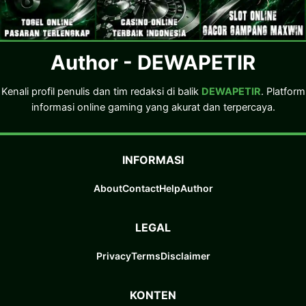
Author - DEWAPETIR
Kenali profil penulis dan tim redaksi di balik
DEWAPETIR
. Platform
informasi online gaming yang akurat dan terpercaya.
INFORMASI
About
Contact
Help
Author
LEGAL
Privacy
Terms
Disclaimer
KONTEN